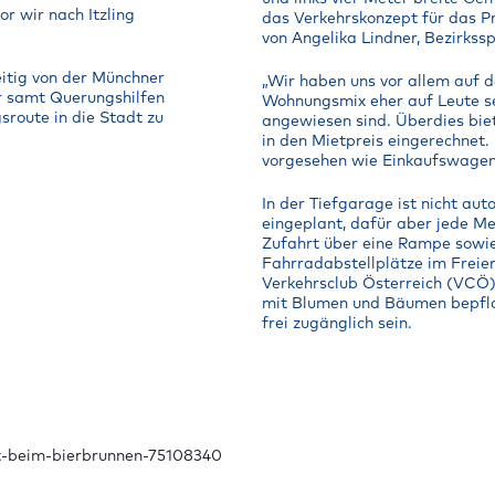
r wir nach Itzling
das Verkehrskonzept für das Pr
von Angelika Lindner, Bezirkss
itig von der Münchner
„Wir haben uns vor allem auf d
r samt Querungshilfen
Wohnungsmix eher auf Leute set
sroute in die Stadt zu
angewiesen sind. Überdies biet
in den Mietpreis eingerechnet.
vorgesehen wie Einkaufswagen
In der Tiefgarage ist nicht au
eingeplant, dafür aber jede Me
Zufahrt über eine Rampe sowi
Fahrradabstellplätze im Freie
Verkehrsclub Österreich (VCÖ)
mit Blumen und Bäumen bepflan
frei zugänglich sein.
kt-beim-bierbrunnen-75108340