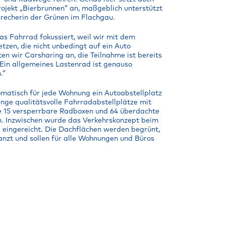
ojekt „Bierbrunnen“ an, maßgeblich unterstützt
precherin der Grünen im Flachgau.
as Fahrrad fokussiert, weil wir mit dem
zen, die nicht unbedingt auf ein Auto
en wir Carsharing an, die Teilnahme ist bereits
 Ein allgemeines Lastenrad ist genauso
.“
tomatisch für jede Wohnung ein Autoabstellplatz
nge qualitätsvolle Fahrradabstellplätze mit
e 15 versperrbare Radboxen und 64 überdachte
n. Inzwischen wurde das Verkehrskonzept beim
 eingereicht. Die Dachflächen werden begrünt,
zt und sollen für alle Wohnungen und Büros