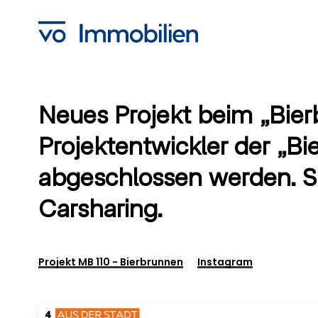
Skip
to
main
content
Neues Projekt beim „Bier
Projektentwickler der „Bi
abgeschlossen werden. Si
Carsharing.
Projekt MB 110 - Bierbrunnen
Instagram