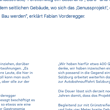
m seitlichen Gebäude, wo sich das ,Genussprojekt', 
er Bau werden", erklärt Fabian Vorderegger.
einziehen, darüber
„Wir haben hierfür etwa 400 
etwohnungen. „Es
denke, wir haben inzwischen ei
e Leute, die hier in
sich passend in die Gegend ein
all kann man auch
Salzburg arbeitet weiterhin d
aber alle zur der
zur Autobahnauffahrt Salzburg
Die Dauer lässt sich derzeit n
orderegger
Jahren damit, dass das Projekt
esagt beschäftigt es
a so etwas wie eine
Begleitend zur mit Grünstreife
der Gastronomie
und links vier Meter breite Ge