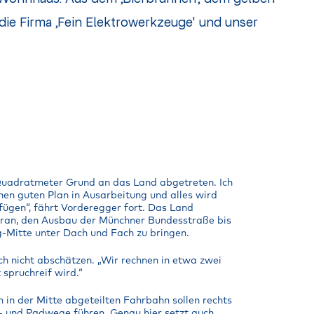
die Firma ,Fein Elektrowerkzeuge' und unser
Quadratmeter Grund an das Land abgetreten. Ich
nen guten Plan in Ausarbeitung und alles wird
fügen“, fährt Vorderegger fort. Das Land
aran, den Ausbau der Münchner Bundesstraße bis
-Mitte unter Dach und Fach zu bringen.
och nicht abschätzen. „Wir rechnen in etwa zwei
 spruchreif wird.“
n in der Mitte abgeteilten Fahrbahn sollen rechts
h- und Radwege führen. Genau hier setzt auch