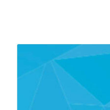
MB110
gewinnt
BIG
SEE
Award