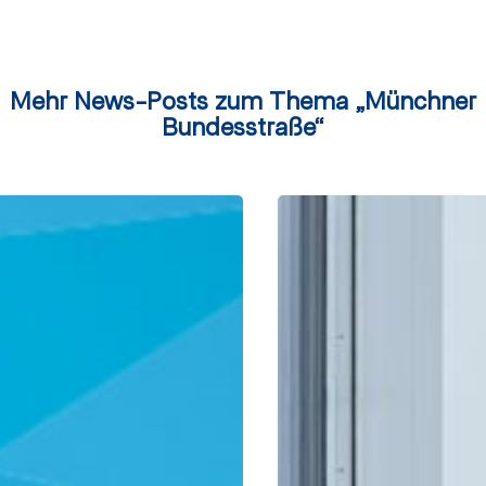
Mehr News-Posts zum Thema „Münchner
Bundesstraße“
MB110
für
die
A+Awards
nominiert