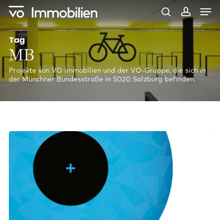
Skip
Men
to
main
search
account
content
Tag
MB
Projekte von VO Immobilien und der VO-Gruppe, die sich in
der Münchner Bundesstraße in 5020 Salzburg befinden.