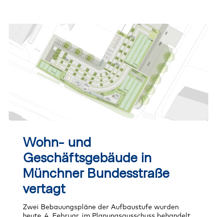
Wohn-
und
Wohn- und
Geschäftsgebäude
in
Geschäftsgebäude in
Münchner
Bundesstraße
Münchner Bundesstraße
vertagt
vertagt
Zwei Bebauungspläne der Aufbaustufe wurden
heute, 4. Februar, im Planungsausschuss behandelt.