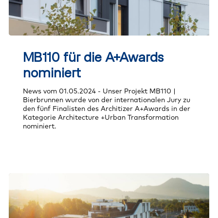
MB110
für
MB110 für die A+Awards
die
A+Awards
nominiert
nominiert
News vom 01.05.2024 - Unser Projekt MB110 |
Bierbrunnen wurde von der internationalen Jury zu
den fünf Finalisten des Architizer A+Awards in der
Kategorie Architecture +Urban Transformation
nominiert.