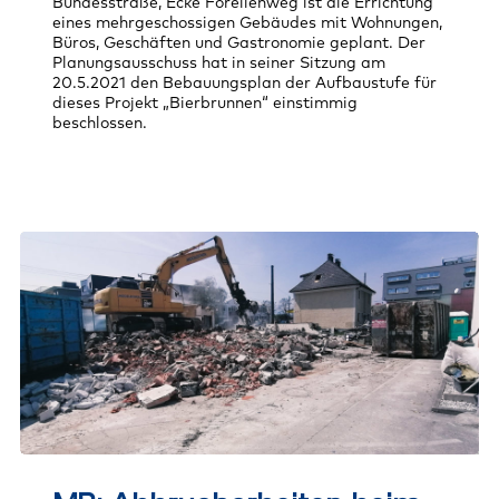
Bundesstraße, Ecke Forellenweg ist die Errichtung
eines mehrgeschossigen Gebäudes mit Wohnungen,
Büros, Geschäften und Gastronomie geplant. Der
Planungsausschuss hat in seiner Sitzung am
20.5.2021 den Bebauungsplan der Aufbaustufe für
dieses Projekt „Bierbrunnen“ einstimmig
beschlossen.
MB:
Abbrucharbeiten