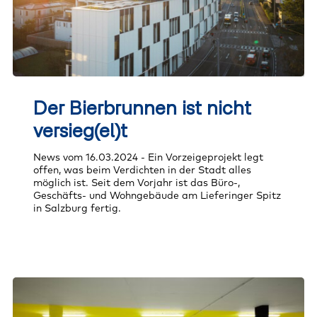
Der
Bierbrunnen
Der Bierbrunnen ist nicht
ist
nicht
versieg(el)t
versieg(el)t
News vom 16.03.2024 - Ein Vorzeigeprojekt legt
offen, was beim Verdichten in der Stadt alles
möglich ist. Seit dem Vorjahr ist das Büro-,
Geschäfts- und Wohngebäude am Lieferinger Spitz
in Salzburg fertig.