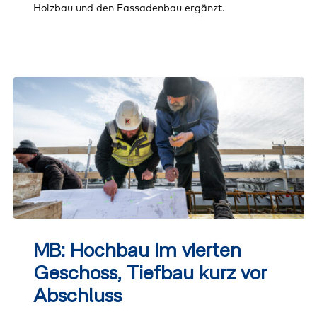
Holzbau und den Fassadenbau ergänzt.
MB:
Hochbau
MB: Hochbau im vierten
im
vierten
Geschoss, Tiefbau kurz vor
Geschoss,
Tiefbau
Abschluss
kurz
vor