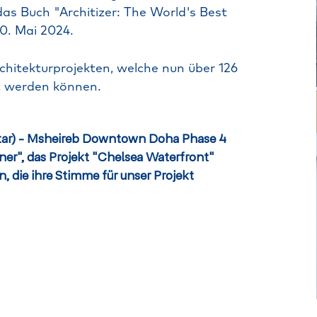
Ein Zuhause für 
das
Buch
"Architizer:
The
World's
Best
Menschen schaf
0.
Mai
2024.
chitekturprojekten,
welche
nun
über
126
t
werden
können.
ar)
-
Msheireb
Downtown
Doha
Phase
4
ner",
das
Projekt
"Chelsea
Waterfront"
n,
die
ihre
Stimme
für
unser
Projekt