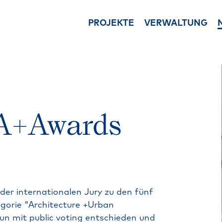
PROJEKTE
VERWALTUNG
Ansprechpartner
Immobilienu
Unsere Ansprechpartner i
Ganzheitliche B
der Immobilienverwaltun
von Immobilien
Leistungen
Vermietung &
Unsere Leistungen in der
Beratung und U
A+Awards
Hausverwaltung
im Vertrieb der
Asset Management
Immobilienve
Vermögensverwaltung un
im Wohnungsei
Real Estate Asset
Mietwohnhaus 
Management
Projektentwi
Downloads
Entwicklung von
der
internationalen
Jury
zu
den
fünf
Die wichtigsten Download
Immobilienproje
gorie
"Architecture
+Urban
der Verwaltung im Überbl
Bauträger
un
mit
public
voting
entschieden
und