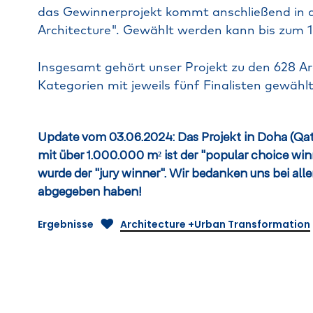
das
Gewinnerprojekt
kommt
anschließend
in
Architecture".
Gewählt
werden
kann
bis
zum
1
Insgesamt
gehört
unser
Projekt
zu
den
628
Ar
Kategorien
mit
jeweils
fünf
Finalisten
gewähl
Update
vom
03.06.2024: Das
Projekt
in
Doha
(Qat
mit
über
1.000.000
m²
ist
der
"popular
choice
win
wurde
der
"jury
winner".
Wir
bedanken
uns
bei
alle
abgegeben
haben!
Architecture +Urban Transformation
Ergebnisse