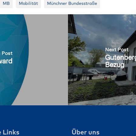
MB
Mobilität
Münchner Bundesstraße
Next Post
s Post
Gutenberg
ward
Bezug
 Links
Über uns