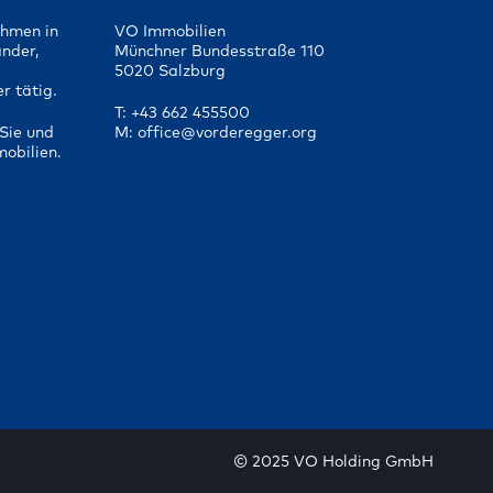
ehmen in
VO Immobilien
änder,
Münchner Bundesstraße 110
5020 Salzburg
r tätig.
T: +43 662 455500
Sie und
M: office@vorderegger.org
mobilien.
© 2025 VO Holding GmbH