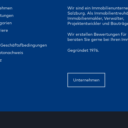
nehmen
Wir sind ein Immobilienuntern
Salzburg. Als Immobilientreuh
stungen
Immobilienmakler, Verwalter,
gorien
Projektentwickler und Bauträge
iere
Wir erstellen Bewertungen für 
beraten Sie gerne bei Ihren Im
 Geschäftsfbedingungen
Gegründet 1976.
Fotonachweis
z
Unternehmen