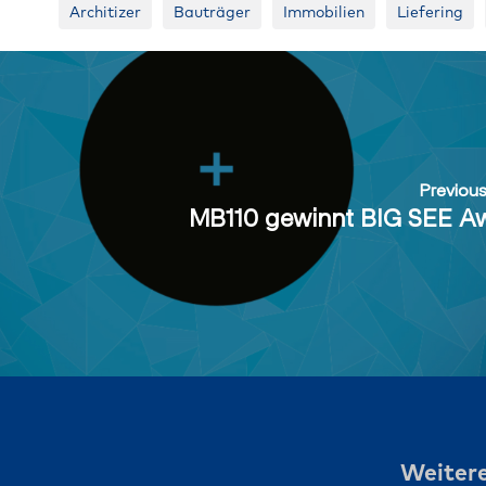
Architizer
Bauträger
Immobilien
Liefering
Previou
MB110 gewinnt BIG SEE A
Weitere