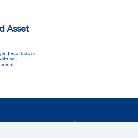
d Asset
|
en | Real Estate
altung |
agement
 Links
Über uns
nehmen
Wir sind ein Immobilienuntern