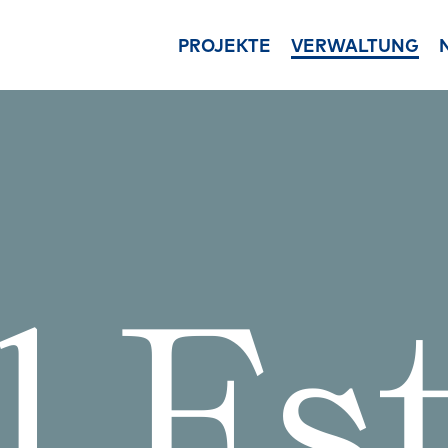
PROJEKTE
VERWALTUNG
Ansprechpartner
Immobilienu
Unsere Ansprechpartner i
Ganzheitliche B
der Immobilienverwaltun
von Immobilien
Leistungen
Vermietung &
Unsere Leistungen in der
Beratung und U
Hausverwaltung
im Vertrieb der
Asset Management
Immobilienve
l
Es
Vermögensverwaltung un
im Wohnungsei
Real Estate Asset
Mietwohnhaus 
Management
Projektentwi
Downloads
Entwicklung von
Die wichtigsten Download
Immobilienproje
der Verwaltung im Überbl
Bauträger