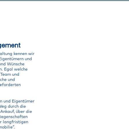
agement
altung kennen wir
 Eigentümern und
 und Wünsche
n. Egal welche
r Team und
che und
geforderten
en und Eigentümer
Weg durch die
Ankauf, über die
Liegenschaften
r langfristigen
obilie”.