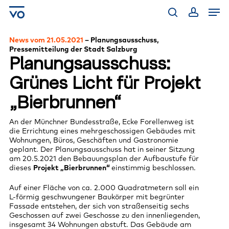
Skip
Men
to
main
search
account
content
News vom 21.05.2021
– Planungsausschuss,
Pressemitteilung der Stadt Salzburg
Planungsausschuss:
Grünes Licht für Projekt
„Bierbrunnen“
An der Münchner Bundesstraße, Ecke Forellenweg ist
die Errichtung eines mehrgeschossigen Gebäudes mit
Wohnungen, Büros, Geschäften und Gastronomie
geplant. Der Planungsausschuss hat in seiner Sitzung
am 20.5.2021 den Bebauungsplan der Aufbaustufe für
dieses
Projekt „Bierbrunnen“
einstimmig beschlossen.
Auf einer Fläche von ca. 2.000 Quadratmetern soll ein
L-förmig geschwungener Baukörper mit begrünter
Fassade entstehen, der sich von straßenseitig sechs
Geschossen auf zwei Geschosse zu den innenliegenden,
insgesamt 34 Wohnungen abstuft. Das Gebäude am