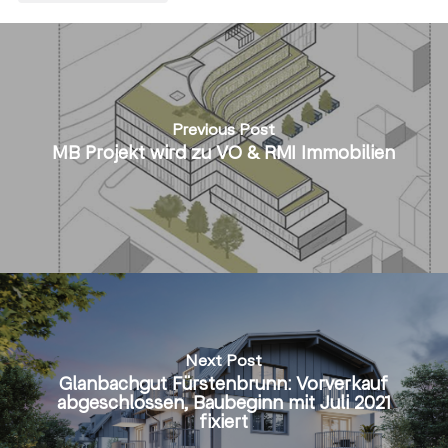
Previous Post
MB Projekt wird zu VO & RMI Immobilien
Next Post
Glanbachgut Fürstenbrunn: Vorverkauf
abgeschlossen, Baubeginn mit Juli 2021
fixiert