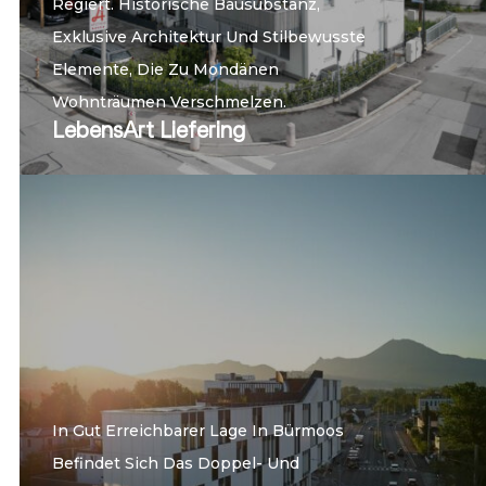
Regiert. Historische Bausubstanz,
Exklusive Architektur Und Stilbewusste
Elemente, Die Zu Mondänen
Wohnträumen Verschmelzen.
LebensArt Liefering
In Gut Erreichbarer Lage In Bürmoos
Befindet Sich Das Doppel- Und