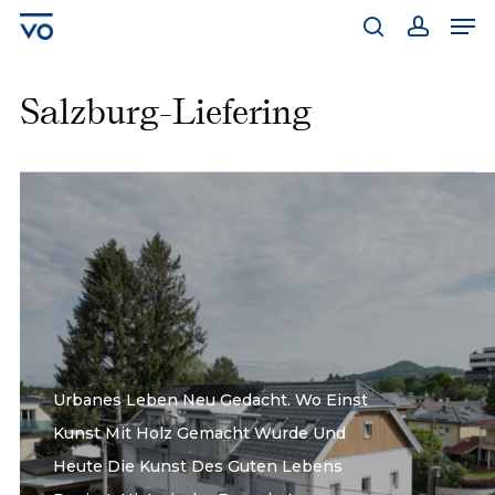
Skip
Men
to
main
search
account
content
Salzburg-Liefering
Urbanes Leben Neu Gedacht. Wo Einst
Kunst Mit Holz Gemacht Wurde Und
Heute Die Kunst Des Guten Lebens