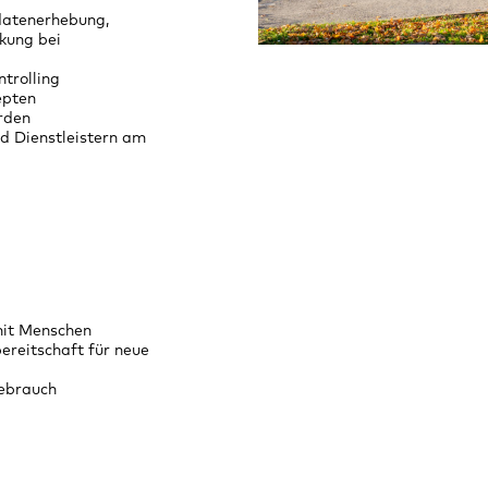
Ein Zuhause für 
datenerhebung,
Menschen schaf
kung bei
trolling
epten
rden
d Dienstleistern am
it Menschen
ereitschaft für neue
gebrauch