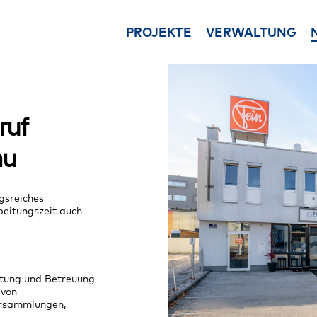
PROJEKTE
VERWALTUNG
Ansprechpartner
Immobilienu
Unsere Ansprechpartner i
Ganzheitliche B
ruf
der Immobilienverwaltun
von Immobilien
Leistungen
Vermietung &
au
Unsere Leistungen in der
Beratung und U
Hausverwaltung
im Vertrieb der
Asset Management
Immobilienve
gsreiches
beitungszeit auch
Vermögensverwaltung un
im Wohnungsei
Real Estate Asset
Mietwohnhaus 
Management
Projektentwi
Downloads
Entwicklung von
ltung und Betreuung
Die wichtigsten Download
Immobilienproje
 von
der Verwaltung im Überbl
Bauträger
ersammlungen,