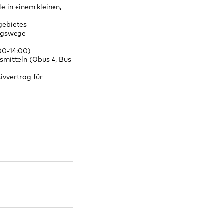
e in einem kleinen,
gebietes
ungswege
00-14:00)
rsmitteln (Obus 4, Bus
ivvertrag für