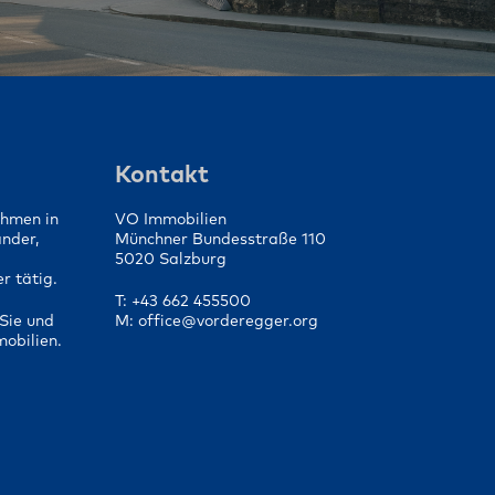
Kontakt
ehmen in
VO Immobilien
änder,
Münchner Bundesstraße 110
5020 Salzburg
r tätig.
T: +43 662 455500
Sie und
M: office@vorderegger.org
mobilien.