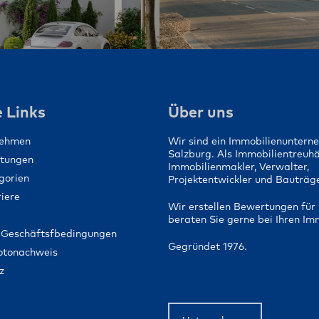
 Links
Über uns
nehmen
Wir sind ein Immobilienuntern
Salzburg. Als Immobilientreuh
stungen
Immobilienmakler, Verwalter,
gorien
Projektentwickler und Bauträge
iere
Wir erstellen Bewertungen für 
beraten Sie gerne bei Ihren Im
 Geschäftsfbedingungen
Gegründet 1976.
Fotonachweis
z