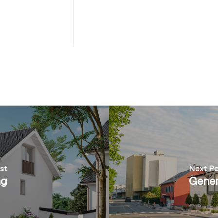
st
Next Po
ng
Gener