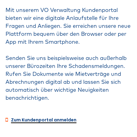
Mit
unserem
VO
Verwaltung
Kundenportal
bieten
wir
eine
digitale
Anlaufstelle
für
Ihre
Fragen
und
Anliegen.
Sie
erreichen
unsere
neue
Plattform
bequem
über
den
Browser
oder
per
App
mit
Ihrem
Smartphone.
Senden
Sie
uns
beispielsweise
auch
außerhalb
unserer
Bürozeiten
Ihre
Schadensmeldungen.
Rufen
Sie
Dokumente
wie
Mietverträge
und
Abrechnungen
digital
ab
und
lassen
Sie
sich
automatisch
über
wichtige
Neuigkeiten
benachrichtigen.
Zum Kundenportal anmelden