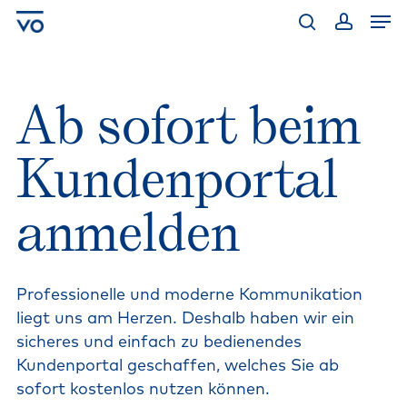
Skip
Men
to
main
search
account
content
Ab
sofort
beim
Kundenportal
anmelden
Professionelle
und
moderne
Kommunikation
liegt
uns
am
Herzen.
Deshalb
haben
wir
ein
sicheres
und
einfach
zu
bedienendes
Kundenportal
geschaffen,
welches
Sie
ab
sofort
kostenlos
nutzen
können.