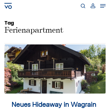
Skip
Men
to
main
search
account
content
Tag
Ferienapartment
Neues
Hideaway
Neues Hideaway in Wagrain
in
Wagrain