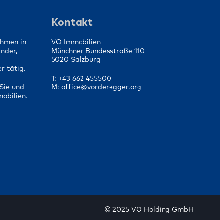
die
Von der Vorbereitung bis
fen
zum Vertragsabschluss
Kontakt
ehmen in
VO Immobilien
änder,
Münchner Bundesstraße 110
5020 Salzburg
r tätig.
T: +43 662 455500
Sie und
M: office@vorderegger.org
mobilien.
© 2025 VO Holding GmbH