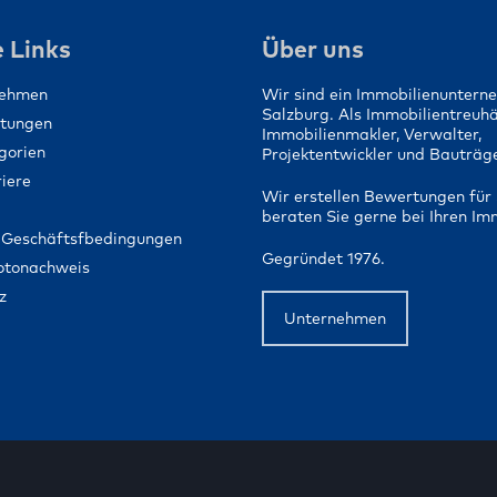
Ein Zuhause für 
Menschen schaf
 Links
Über uns
nehmen
Wir sind ein Immobilienuntern
Salzburg. Als Immobilientreuh
stungen
Immobilienmakler, Verwalter,
gorien
Projektentwickler und Bauträge
iere
Wir erstellen Bewertungen für 
beraten Sie gerne bei Ihren Im
 Geschäftsfbedingungen
Gegründet 1976.
Fotonachweis
z
Unternehmen