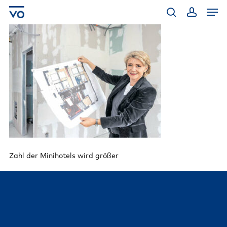
Skip
Men
to
main
search
account
content
Zahl der Minihotels wird größer