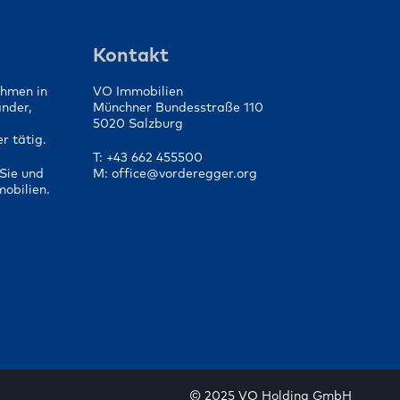
Kontakt
ehmen in
VO Immobilien
änder,
Münchner Bundesstraße 110
5020 Salzburg
r tätig.
T: +43 662 455500
Sie und
M: office@vorderegger.org
mobilien.
© 2025 VO Holding GmbH