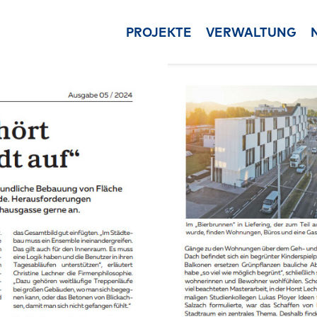
PROJEKTE
VERWALTUNG
Ansprechpartner
Immobilienu
Unsere Ansprechpartner i
Ganzheitliche B
der Immobilienverwaltun
von Immobilien
Leistungen
Vermietung &
Unsere Leistungen in der
Beratung und U
Hausverwaltung
im Vertrieb der
Asset Management
Immobilienve
Vermögensverwaltung un
im Wohnungsei
Real Estate Asset
Mietwohnhaus 
Management
Projektentwi
Downloads
Entwicklung von
Die wichtigsten Download
Immobilienproje
der Verwaltung im Überbl
Bauträger