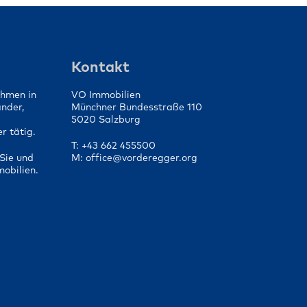
die
Von der Vorbereitung bis
fen
zum Vertragsabschluss
Kontakt
ehmen in
VO Immobilien
änder,
Münchner Bundesstraße 110
5020 Salzburg
r tätig.
T: +43 662 455500
Sie und
M: office@vorderegger.org
mobilien.