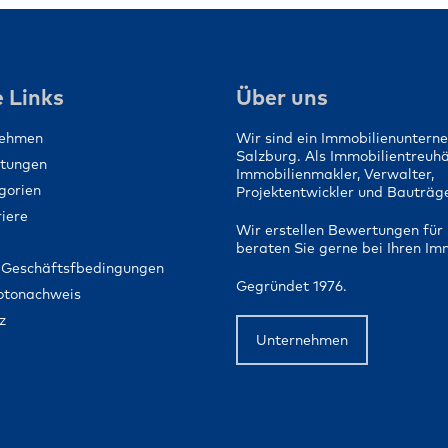
Ein Zuhause für 
Menschen schaf
 Links
Über uns
nehmen
Wir sind ein Immobilienuntern
Salzburg. Als Immobilientreuh
stungen
Immobilienmakler, Verwalter,
gorien
Projektentwickler und Bauträge
iere
Wir erstellen Bewertungen für 
beraten Sie gerne bei Ihren Im
 Geschäftsfbedingungen
Gegründet 1976.
Fotonachweis
z
Unternehmen