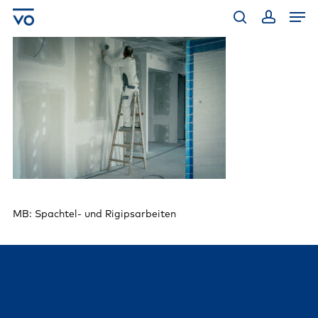
Skip
Men
to
main
search
account
content
MB: Spachtel- und Rigipsarbeiten