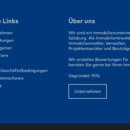
Ein Zuhause für 
Menschen schaf
 Links
Über uns
nehmen
Wir sind ein Immobilienuntern
Salzburg. Als Immobilientreuh
stungen
Immobilienmakler, Verwalter,
gorien
Projektentwickler und Bauträge
iere
Wir erstellen Bewertungen für 
beraten Sie gerne bei Ihren Im
 Geschäftsfbedingungen
Gegründet 1976.
Fotonachweis
z
Unternehmen