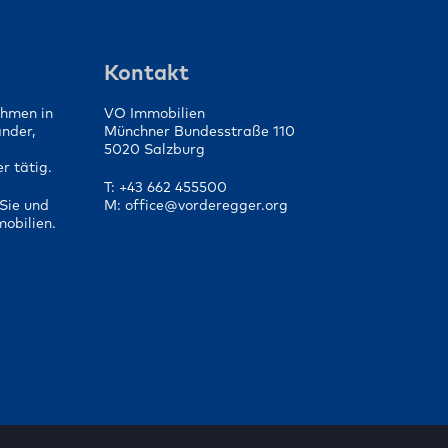
die
Von der Vorbereitung bis
fen
zum Vertragsabschluss
Kontakt
ehmen in
VO Immobilien
änder,
Münchner Bundesstraße 110
5020 Salzburg
r tätig.
T: +43 662 455500
Sie und
M: office@vorderegger.org
mobilien.