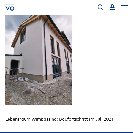
Skip
Men
to
main
search
account
content
Lebensraum Wimpassing: Baufortschritt im Juli 2021