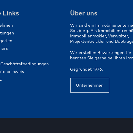
Ein Zuhause für 
Menschen schaf
 Links
Über uns
nehmen
Wir sind ein Immobilienuntern
Salzburg. Als Immobilientreuh
stungen
Immobilienmakler, Verwalter,
gorien
Projektentwickler und Bauträge
iere
Wir erstellen Bewertungen für 
beraten Sie gerne bei Ihren Im
 Geschäftsfbedingungen
Gegründet 1976.
Fotonachweis
z
Unternehmen