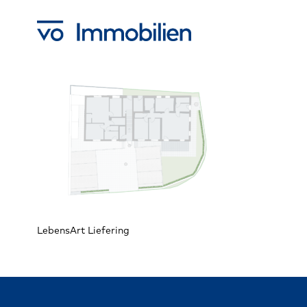
Skip
to
main
content
LebensArt Liefering