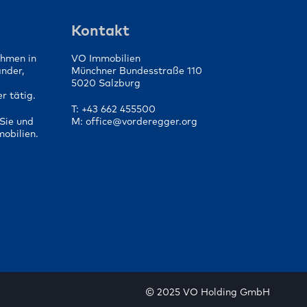
die
Von der Vorbereitung bis
fen
zum Vertragsabschluss
Kontakt
ehmen in
VO Immobilien
änder,
Münchner Bundesstraße 110
5020 Salzburg
r tätig.
T: +43 662 455500
Sie und
M: office@vorderegger.org
mobilien.
© 2025 VO Holding GmbH