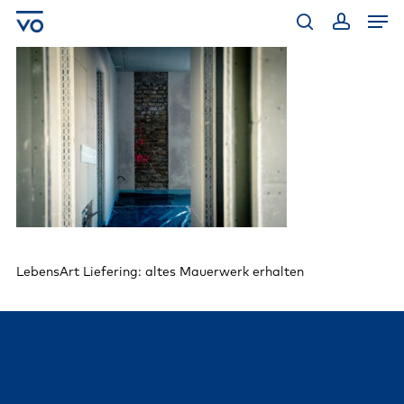
Skip
Men
to
main
search
account
content
LebensArt Liefering: altes Mauerwerk erhalten