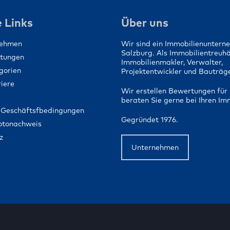
Ein Zuhause für 
Menschen schaf
 Links
Über uns
nehmen
Wir sind ein Immobilienuntern
Salzburg. Als Immobilientreuh
stungen
Immobilienmakler, Verwalter,
gorien
Projektentwickler und Bauträge
iere
Wir erstellen Bewertungen für 
beraten Sie gerne bei Ihren Im
 Geschäftsfbedingungen
Gegründet 1976.
Fotonachweis
z
Unternehmen