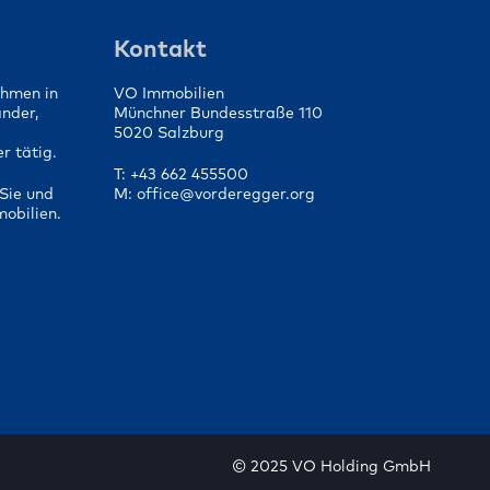
die
Von der Vorbereitung bis
fen
zum Vertragsabschluss
Kontakt
ehmen in
VO Immobilien
änder,
Münchner Bundesstraße 110
5020 Salzburg
r tätig.
T: +43 662 455500
Sie und
M: office@vorderegger.org
mobilien.
© 2025 VO Holding GmbH