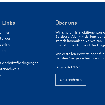
Ein Zuhause für 
Menschen schaf
 Links
Über uns
nehmen
Wir sind ein Immobilienuntern
Salzburg. Als Immobilientreuh
stungen
Immobilienmakler, Verwalter,
gorien
Projektentwickler und Bauträge
iere
Wir erstellen Bewertungen für 
beraten Sie gerne bei Ihren Im
 Geschäftsfbedingungen
Gegründet 1976.
Fotonachweis
z
Unternehmen