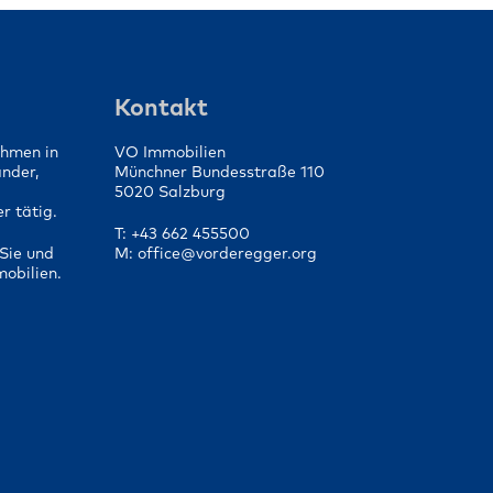
die
Von der Vorbereitung bis
fen
zum Vertragsabschluss
Kontakt
ehmen in
VO Immobilien
änder,
Münchner Bundesstraße 110
5020 Salzburg
r tätig.
T: +43 662 455500
Sie und
M: office@vorderegger.org
mobilien.