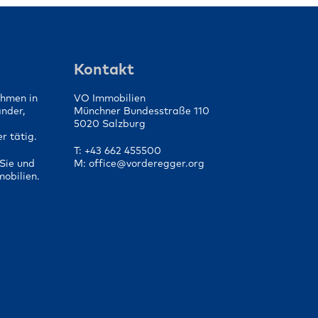
die
Von der Vorbereitung bis
fen
zum Vertragsabschluss
Kontakt
ehmen in
VO Immobilien
änder,
Münchner Bundesstraße 110
5020 Salzburg
r tätig.
T: +43 662 455500
Sie und
M: office@vorderegger.org
mobilien.