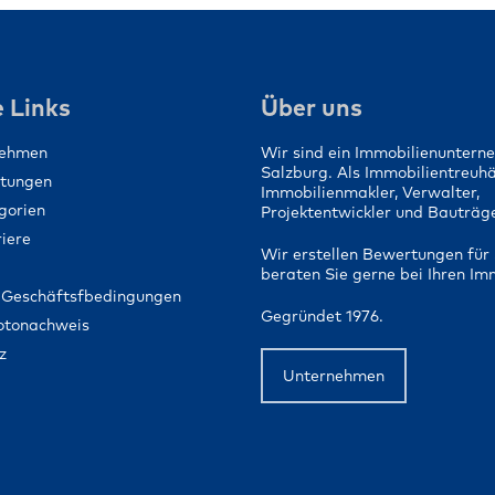
Ein Zuhause für 
Menschen schaf
 Links
Über uns
nehmen
Wir sind ein Immobilienuntern
Salzburg. Als Immobilientreuh
stungen
Immobilienmakler, Verwalter,
gorien
Projektentwickler und Bauträge
iere
Wir erstellen Bewertungen für 
beraten Sie gerne bei Ihren Im
 Geschäftsfbedingungen
Gegründet 1976.
Fotonachweis
z
Unternehmen