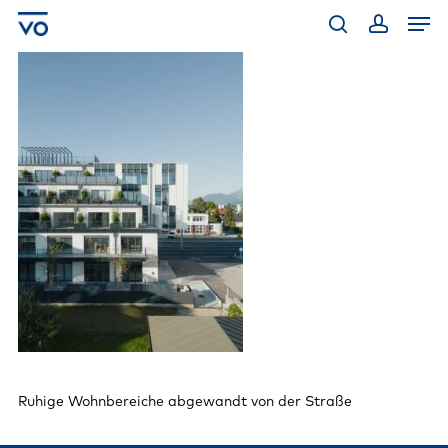
Skip
Men
to
main
search
account
content
Ruhige Wohnbereiche abgewandt von der Straße