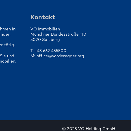
die
Von der Vorbereitung bis
fen
zum Vertragsabschluss
Kontakt
ehmen in
VO Immobilien
änder,
Münchner Bundesstraße 110
5020 Salzburg
r tätig.
T: +43 662 455500
Sie und
M: office@vorderegger.org
mobilien.
© 2025 VO Holding GmbH