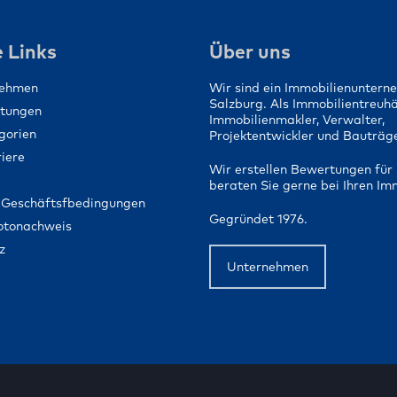
Ein Zuhause für 
Menschen schaf
 Links
Über uns
nehmen
Wir sind ein Immobilienuntern
Salzburg. Als Immobilientreuh
stungen
Immobilienmakler, Verwalter,
gorien
Projektentwickler und Bauträge
iere
Wir erstellen Bewertungen für 
beraten Sie gerne bei Ihren Im
 Geschäftsfbedingungen
Gegründet 1976.
Fotonachweis
z
Unternehmen